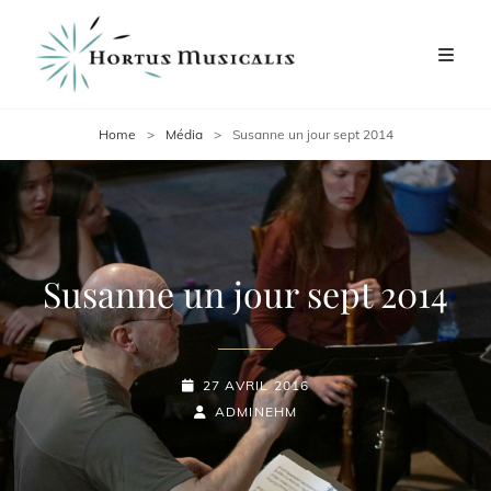
Home
>
Média
>
Susanne un jour sept 2014
Susanne un jour sept 2014
POSTED-
27 AVRIL 2016
ON
BY
BYLINE
ADMINEHM
LINE