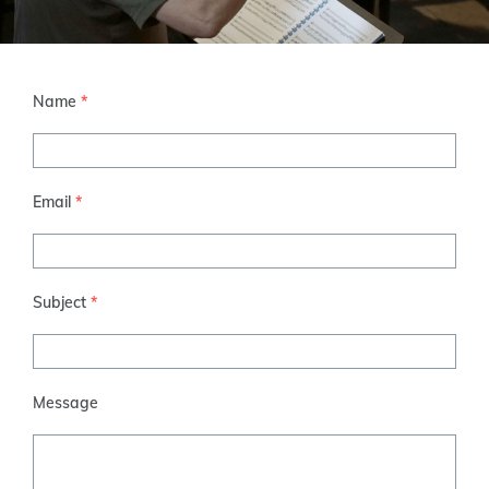
Name
*
Email
*
Subject
*
Message