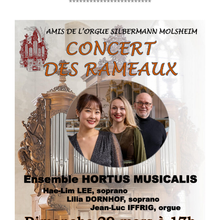
************************