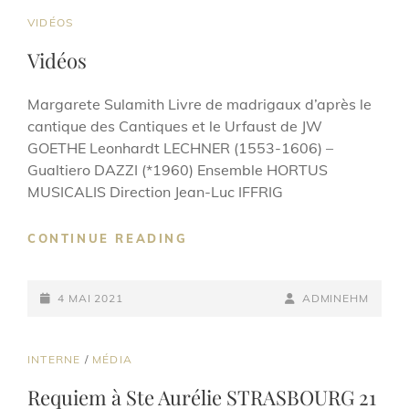
CAT
VIDÉOS
LINKS
Vidéos
Margarete Sulamith Livre de madrigaux d’après le
cantique des Cantiques et le Urfaust de JW
GOETHE Leonhardt LECHNER (1553-1606) –
Gualtiero DAZZI (*1960) Ensemble HORTUS
MUSICALIS Direction Jean-Luc IFFRIG
VIDÉOS
CONTINUE READING
POSTED-
BY
BYLINE
4 MAI 2021
ADMINEHM
ON
LINE
CAT
INTERNE
/
MÉDIA
LINKS
Requiem à Ste Aurélie STRASBOURG 21