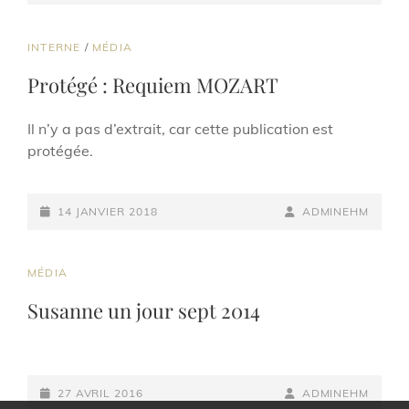
ON
LINE
CAT
INTERNE
/
MÉDIA
LINKS
Protégé : Requiem MOZART
Il n’y a pas d’extrait, car cette publication est
protégée.
POSTED-
BY
BYLINE
14 JANVIER 2018
ADMINEHM
ON
LINE
CAT
MÉDIA
LINKS
Susanne un jour sept 2014
POSTED-
BY
BYLINE
27 AVRIL 2016
ADMINEHM