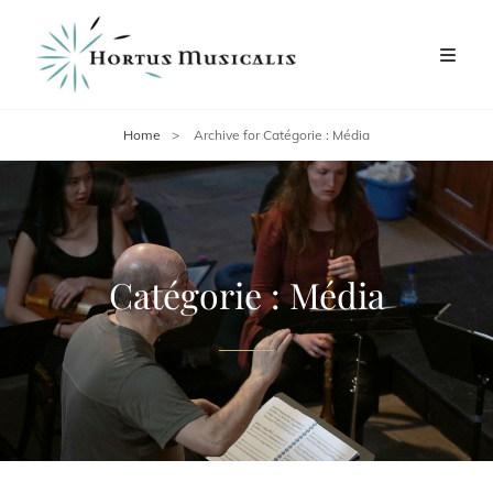
Home
>
Archive for
Catégorie :
Média
Catégorie :
Média