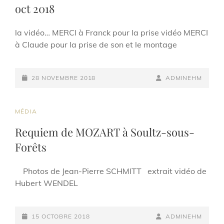
oct 2018
la vidéo… MERCI à Franck pour la prise vidéo MERCI
à Claude pour la prise de son et le montage
POSTED-
BY
BYLINE
28 NOVEMBRE 2018
ADMINEHM
ON
LINE
CAT
MÉDIA
LINKS
Requiem de MOZART à Soultz-sous-
Forêts
Photos de Jean-Pierre SCHMITT extrait vidéo de
Hubert WENDEL
POSTED-
BY
BYLINE
15 OCTOBRE 2018
ADMINEHM